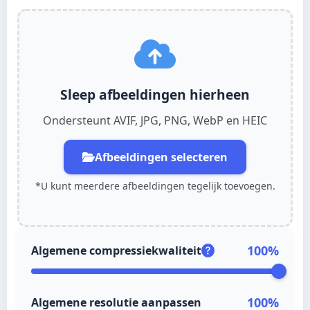
Русский
Deutsch
Sleep afbeeldingen hierheen
Ondersteunt AVIF, JPG, PNG, WebP en HEIC
Italiano
Nederlands
Afbeeldingen selecteren
Norsk bokmål
*U kunt meerdere afbeeldingen tegelijk toevoegen.
Dansk
Svenska
100
%
Algemene compressiekwaliteit
Suomi
Português (PT)
100
%
Algemene resolutie aanpassen