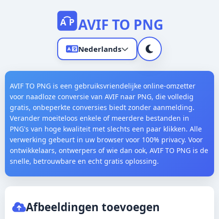
AVIF TO PNG
A
P
Nederlands
AVIF TO PNG is een gebruiksvriendelijke online-omzetter
voor naadloze conversie van AVIF naar PNG, die volledig
gratis, onbeperkte conversies biedt zonder aanmelding.
Verander moeiteloos enkele of meerdere bestanden in
PNG's van hoge kwaliteit met slechts een paar klikken. Alle
English
verwerking gebeurt in uw browser voor 100% privacy. Voor
ontwikkelaars, ontwerpers of wie dan ook, AVIF TO PNG is de
中文
snelle, betrouwbare en echt gratis oplossing.
Español
العربية
Afbeeldingen toevoegen
Français