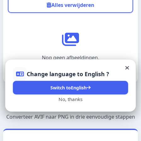
Alles verwijderen
Українська
Português (BR)
Français (Canada)
Nog geen afbeeldingen.
Kreyòl ayisyen
Change language to
English
?
Switch to
English
日本語
No, thanks
Hoe gebruik je AVIF TO PNG?
한국어
Converteer AVIF naar PNG in drie eenvoudige stappen
Türkçe
Tiếng Việt