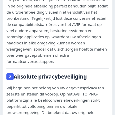
አማርኛ
in de originele afbeelding perfect behouden blijft, zodat
de uitvoerafbeelding visueel niet verschilt van het
Afaan Oromoo
bronbestand. Tegelijkertijd lost deze conversie effectief
de compatibiliteitsbarrières van het AVIF-formaat op
Ikinyarwanda
veel oudere apparaten, besturingssystemen en
Wolof
sommige applicaties op, waardoor uw afbeeldingen
naadloos in elke omgeving kunnen worden
Malagasy
weergegeven, zonder dat u zich zorgen hoeft te maken
over weergaveproblemen of extra
Fulfulde
formaatconversiestappen.
Soomaali
Absolute privacybeveiliging
2
Wij begrijpen het belang van uw gegevensprivacy ten
zeerste en stellen dit voorop. Op het AVIF TO PNG-
platform zijn alle beeldconversiebewerkingen strikt
beperkt tot voltooiing binnen uw lokale
browseromgeving. Dit betekent dat uw originele