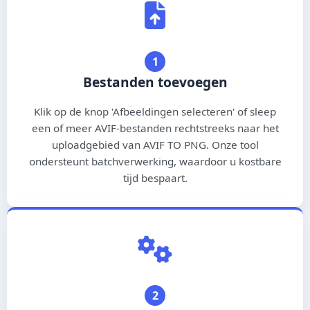
ไทย
עברית
1
Bahasa Melayu
Bestanden toevoegen
Bahasa Indonesia
Klik op de knop 'Afbeeldingen selecteren' of sleep
Filipino
een of meer AVIF-bestanden rechtstreeks naar het
uploadgebied van AVIF TO PNG. Onze tool
فارسی
ondersteunt batchverwerking, waardoor u kostbare
tijd bespaart.
Қазақ тілі
Oʻzbekcha
Türkmen dili
Монгол хэл
2
ភាសាខ្មែរ