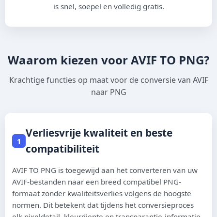
is snel, soepel en volledig gratis.
ಕನ್ನಡ
മലയാളം
Waarom kiezen voor AVIF TO PNG?
ଓଡ଼ିଆ
ਪੰਜਾਬੀ
Krachtige functies op maat voor de conversie van AVIF
naar PNG
Kiswahili
Verliesvrije kwaliteit en beste
1
Èdè Yorùbá
compatibiliteit
Asụsụ Igbo
AVIF TO PNG is toegewijd aan het converteren van uw
AVIF-bestanden naar een breed compatibel PNG-
Hausa
formaat zonder kwaliteitsverlies volgens de hoogste
Afrikaans
normen. Dit betekent dat tijdens het conversieproces
elk pixeldetail, kleurdiepte en transparantie-informatie