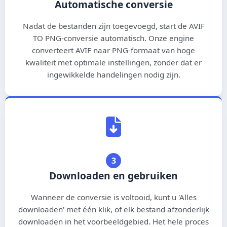
Automatische conversie
ພາສາລາວ
Nadat de bestanden zijn toegevoegd, start de AVIF
မြန်မာ
TO PNG-conversie automatisch. Onze engine
converteert AVIF naar PNG-formaat van hoge
नेपाली
kwaliteit met optimale instellingen, zonder dat er
ingewikkelde handelingen nodig zijn.
বাংলা
اردو
සිංහල
हिन्दी
3
मराठी
Downloaden en gebruiken
తెలుగు
Wanneer de conversie is voltooid, kunt u 'Alles
தமிழ்
downloaden' met één klik, of elk bestand afzonderlijk
downloaden in het voorbeeldgebied. Het hele proces
ગુજરાતી