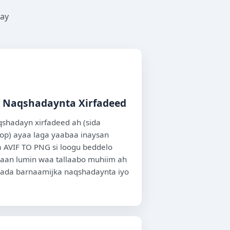
hay
& Naqshadaynta Xirfadeed
shadayn xirfadeed ah (sida
hop) ayaa laga yaabaa inaysan
ka AVIF TO PNG si loogu beddelo
aan lumin waa tallaabo muhiim ah
irada barnaamijka naqshadaynta iyo