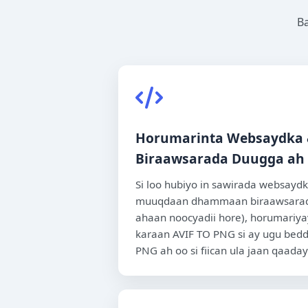
Ba
Horumarinta Websaydka &
Biraawsarada Duugga ah
Si loo hubiyo in sawirada websaydk
muuqdaan dhammaan biraawsarada
ahaan noocyadii hore), horumariya
karaan AVIF TO PNG si ay ugu bed
PNG ah oo si fiican ula jaan qaadaya