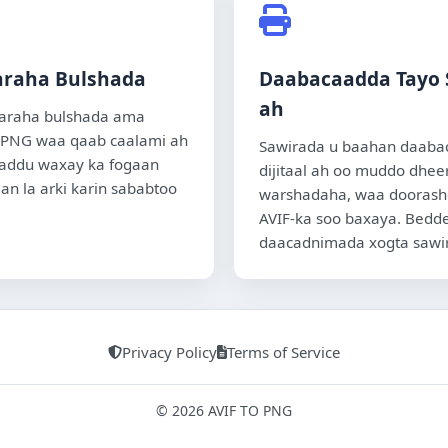
araha Bulshada
Daabacaadda Tayo S
ah
araha bulshada ama
 PNG waa qaab caalami ah
Sawirada u baahan daabac
addu waxay ka fogaan
dijitaal ah oo muddo dhee
an la arki karin sababtoo
warshadaha, waa doorasho 
AVIF-ka soo baxaya. Bedd
daacadnimada xogta sawir
Privacy Policy
Terms of Service
©
2026
AVIF TO PNG