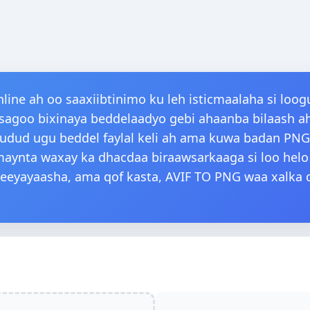
G
ine ah oo saaxiibtinimo ku leh isticmaalaha si loo
 isagoo bixinaya beddelaadyo gebi ahaanba bilaash a
中文
Español
العربية
 fudud ugu beddel faylal keli ah ama kuwa badan PNG
aynta waxay ka dhacdaa biraawsarkaaga si loo helo
eyayaasha, ama qof kasta, AVIF TO PNG waa xalka de
Italiano
Nederlands
Norsk bokmål
Suomi
Português (PT)
Čeština
Slovenščina
Ελληνικά
Română
Български
Српски
Shqip