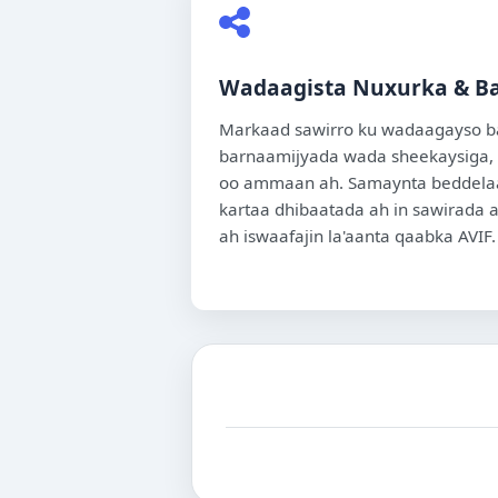
Wadaagista Nuxurka & B
Markaad sawirro ku wadaagayso b
barnaamijyada wada sheekaysiga,
oo ammaan ah. Samaynta beddela
kartaa dhibaatada ah in sawirada a
ah iswaafajin la'aanta qaabka AVIF.