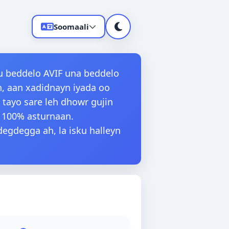
Soomaali
gu beddelo AVIF una beddelo
h, aan xadidnayn iyada oo
Français
 tayo sare leh dhowr gujin
 100% asturnaan.
gdegga ah, la isku halleyn
Dansk
Polski
Lietuvių
Українська