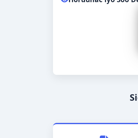
Kiswahili
አማርኛ
Fulfulde
S