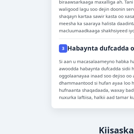
biraawsarkaaga maxalliga ah. Tani 
waligood lagu soo dejin doonin se
shaqayn kartaa sawir kasta oo xa
meesha ka saaraya halista daadinta
macluumaadkaaga shakhsiyeed iyo n
Habaynta dufcadda o
3
Si aan u macasalaameyno habka ha
awoodda habaynta dufcadda sidii h
oggolaanayaa inaad soo dejiso oo a
dhammaantood si hufan ayaa loo h
hufnaanta shaqadaada, waxay badb
nuxurka laftiisa, halkii aad tama
Kiisask