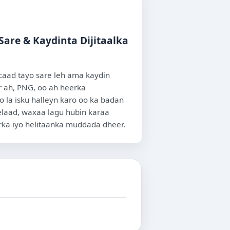
are & Kaydinta Dijitaalka
aad tayo sare leh ama kaydin
r ah, PNG, oo ah heerka
la isku halleyn karo oo ka badan
elaad, waxaa lagu hubin karaa
ka iyo helitaanka muddada dheer.