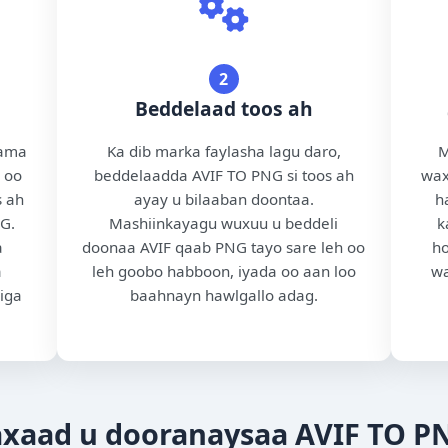
2
Beddelaad toos ah
 ama
Ka dib marka faylasha lagu daro,
M
n oo
beddelaadda AVIF TO PNG si toos ah
wax
s ah
ayay u bilaaban doontaa.
h
G.
Mashiinkayagu wuxuu u beddeli
k
a
doonaa AVIF qaab PNG tayo sare leh oo
ho
a
leh goobo habboon, iyada oo aan loo
wa
iga
baahnayn hawlgallo adag.
xaad u dooranaysaa AVIF TO P