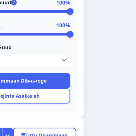
100
%
 Guud
100
%
d
 Guud
ไทย
فارسی
ភាសាខ្មែរ
ammaan Dib-u-rogo
اردو
Dejinta Asalka ah
தமிழ்
ਪੰਜਾਬੀ
Tirtir Dhammaan