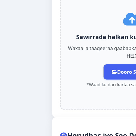
Português (BR)
Sawirrada halkan ku 
Waxaa la taageeraa qaababka:
日本語
HEI
עברית
Dooro S
Қазақ тілі
*Waad ku dari kartaa s
ພາສາລາວ
සිංහල
ગુજરાતી
Horudhac iyo Soo De