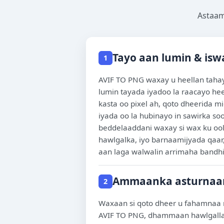
Astaam
Tayo aan lumin & is
1
AVIF TO PNG waxay u heellan tahay
lumin tayada iyadoo la raacayo hee
kasta oo pixel ah, qoto dheerida m
iyada oo la hubinayo in sawirka so
beddelaaddani waxay si wax ku ool
hawlgalka, iyo barnaamijyada qaar
aan laga walwalin arrimaha bandh
Ammaanka asturnaa
2
Waxaan si qoto dheer u fahamnaa
AVIF TO PNG, dhammaan hawlgalla