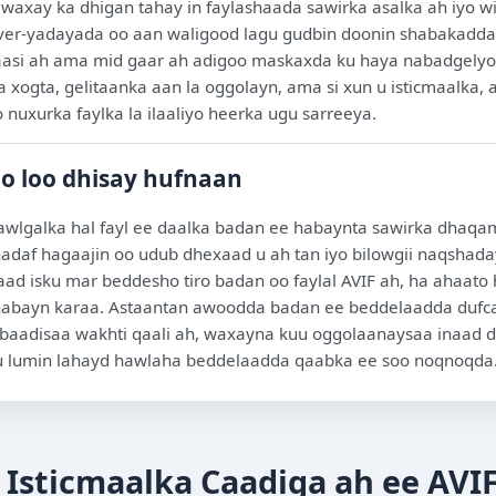
waxay ka dhigan tahay in faylashaada sawirka asalka ah iyo wix
rver-yadayada oo aan waligood lagu gudbin doonin shabakadda
saasi ah ama mid gaar ah adigoo maskaxda ku haya nabadgely
 xogta, gelitaanka aan la oggolayn, ama si xun u isticmaalka, 
uxurka faylka la ilaaliyo heerka ugu sarreeya.
o loo dhisay hufnaan
wlgalka hal fayl ee daalka badan ee habaynta sawirka dhaqa
adaf hagaajin oo udub dhexaad u ah tan iyo bilowgii naqshad
ad isku mar beddesho tiro badan oo faylal AVIF ah, ha ahaato
abayn karaa. Astaantan awoodda badan ee beddelaadda dufca
aadisaa wakhti qaali ah, waxayna kuu oggolaanaysaa inaad di
r ku lumin lahayd hawlaha beddelaadda qaabka ee soo noqnoqda
a Isticmaalka Caadiga ah ee AVI