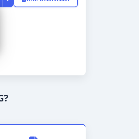
Afrikaans
Malagasy
G?