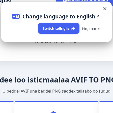
Èdè Yorùbá
Asụsụ Igbo
Hausa
Change language to
English
?
Afaan Oromoo
Ikinyarwanda
Wolof
Soomaali
No, thanks
Switch to
English
Weli sawirro ma jiraan.
idee loo isticmaalaa AVIF TO PN
U beddel AVIF una beddel PNG saddex tallaabo oo fudud