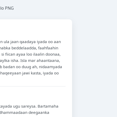
elo PNG
n ula jaan qaadaya iyada oo aan
o habka beddelaadda, faahfaahin
 fiican ayaa loo ilaalin doonaa,
aylka isha. Isla mar ahaantaana,
lab badan oo duug ah, nidaamyada
shaqeeyaan jawi kasta, iyada oo
tayada ugu sareysa. Bartamaha
ku dhammaadaan deegaanka