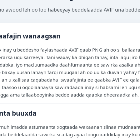
o awood leh oo loo habeeyay beddelaadda AVIF una bedd
waafajin wanaagsan
 inay u beddesho faylashaada AVIF qaab PNG ah oo si ballaara
rarka ugu sarreeya. Tani waxay ka dhigan tahay, inta lagu jir
idabka, iyo macluumaadka daahfurnaanta ee sawirka asalka ah si
o baxay uusan lahayn farqi muuqaal ah oo uu ka duwan yahay f
 ah u xallisaa caqabadaha iswaafajinta ee qaabka AVIF ee qa
, taasoo u oggolaanaysa sawiradaada inay si habsami leh ugu 
igga ama tallaabooyinka beddelaadda qaabka dheeraadka ah.
nta buuxda
 muhiimadda asturnaanta xogtaada waxaanan siinaa mudnaan
da beddelaadda sawirka si adag ayaa loogu xaddiday inay 