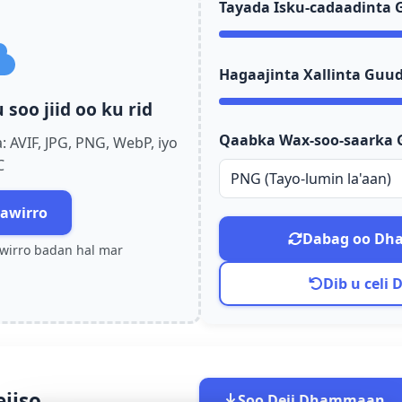
Tayada Isku-cadaadinta
Français (Canada)
Kreyòl ayisyen
Hagaajinta Xallinta Guu
soo jiid oo ku rid
Qaabka Wax-soo-saarka
 AVIF, JPG, PNG, WebP, iyo
한국어
Türkçe
Tiếng Việt
C
PNG (Tayo-lumin la'aan)
Bahasa Melayu
Bahasa Indonesia
Filipino
awirro
Oʻzbekcha
Türkmen dili
Монгол хэл
Dabag oo Dh
awirro badan hal mar
မြန်မာ
नेपाली
বাংলা
Dib u celi 
हिन्दी
मराठी
తెలుగు
ಕನ್ನಡ
മലയാളം
ଓଡ଼ିଆ
jiso
Soo Deji Dhammaan