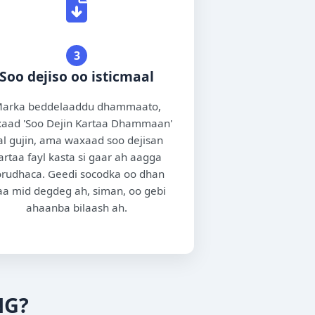
3
Soo dejiso oo isticmaal
arka beddelaaddu dhammaato,
aad 'Soo Dejin Kartaa Dhammaan'
al gujin, ama waxaad soo dejisan
artaa fayl kasta si gaar ah aagga
rudhaca. Geedi socodka oo dhan
a mid degdeg ah, siman, oo gebi
ahaanba bilaash ah.
NG?