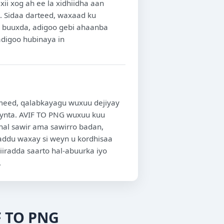
ii xog ah ee la xidhiidha aan
. Sidaa darteed, waxaad ku
o buuxda, adigoo gebi ahaanba
adigoo hubinaya in
meed, qalabkayagu wuxuu dejiyay
aynta. AVIF TO PNG wuxuu kuu
 hal sawir ama sawirro badan,
ddu waxay si weyn u kordhisaa
iradda saarto hal-abuurka iyo
.
F TO PNG