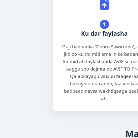
1
Ku dar faylasha
Guji badhanka 'Dooro Sawirrada',
jiid oo ku rid mid ama in ka bada
ka mid ah faylashaada AVIF si too
aagga soo dejinta ee AVIF TO PN
Qalabkayagu wuxuu taageera
habaynta dufcadda, taasoo ka
badbaadinaysa wakhtigaaga qaal
ah.
Ma