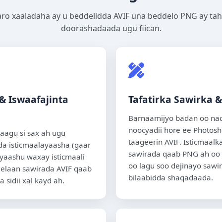
ro xaaladaha ay u beddelidda AVIF una beddelo PNG ay ta
doorashadaada ugu fiican.
 Iswaafajinta
Tafatirka Sawirka 
Barnaamijyo badan oo naq
noocyadii hore ee Photos
aagu si sax ah ugu
taageerin AVIF. Isticmaal
 isticmaalayaasha (gaar
sawirada qaab PNG ah oo 
yaashu waxay isticmaali
oo lagu soo dejinayo saw
delaan sawirada AVIF qaab
bilaabidda shaqadaada.
 sidii xal kayd ah.