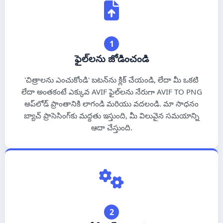
ไทย
עברית
1
Bahasa Melayu
ఫైల్‌లను జోడించండి
Bahasa Indonesia
'చిత్రాలను ఎంచుకోండి' బటన్‌ను క్లిక్ చేయండి, లేదా మీ ఒకటి
Filipino
లేదా అంతకంటే ఎక్కువ AVIF ఫైల్‌లను నేరుగా AVIF TO PNG
అప్‌లోడ్ ప్రాంతానికి లాగండి మరియు వదలండి. మా సాధనం
فارسی
బ్యాచ్ ప్రాసెసింగ్‌కు మద్దతు ఇస్తుంది, మీ విలువైన సమయాన్ని
ఆదా చేస్తుంది.
Қазақ тілі
Oʻzbekcha
Türkmen dili
Монгол хэл
2
ភាសាខ្មែរ