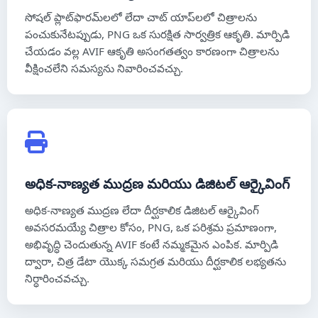
సోషల్ ప్లాట్‌ఫారమ్‌లలో లేదా చాట్ యాప్‌లలో చిత్రాలను
పంచుకునేటప్పుడు, PNG ఒక సురక్షిత సార్వత్రిక ఆకృతి. మార్పిడి
చేయడం వల్ల AVIF ఆకృతి అసంగతత్వం కారణంగా చిత్రాలను
వీక్షించలేని సమస్యను నివారించవచ్చు.
అధిక-నాణ్యత ముద్రణ మరియు డిజిటల్ ఆర్కైవింగ్
అధిక-నాణ్యత ముద్రణ లేదా దీర్ఘకాలిక డిజిటల్ ఆర్కైవింగ్
అవసరమయ్యే చిత్రాల కోసం, PNG, ఒక పరిశ్రమ ప్రమాణంగా,
అభివృద్ధి చెందుతున్న AVIF కంటే నమ్మకమైన ఎంపిక. మార్పిడి
ద్వారా, చిత్ర డేటా యొక్క సమగ్రత మరియు దీర్ఘకాలిక లభ్యతను
నిర్ధారించవచ్చు.