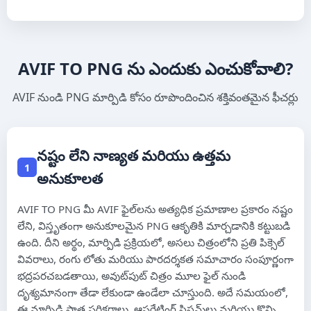
ಕನ್ನಡ
മലയാളം
AVIF TO PNG ను ఎందుకు ఎంచుకోవాలి?
ଓଡ଼ିଆ
AVIF నుండి PNG మార్పిడి కోసం రూపొందించిన శక్తివంతమైన ఫీచర్లు
ਪੰਜਾਬੀ
నష్టం లేని నాణ్యత మరియు ఉత్తమ
1
అనుకూలత
Kiswahili
Èdè Yorùbá
AVIF TO PNG మీ AVIF ఫైల్‌లను అత్యధిక ప్రమాణాల ప్రకారం నష్టం
లేని, విస్తృతంగా అనుకూలమైన PNG ఆకృతికి మార్చడానికి కట్టుబడి
Asụsụ Igbo
ఉంది. దీని అర్థం, మార్పిడి ప్రక్రియలో, అసలు చిత్రంలోని ప్రతి పిక్సెల్
వివరాలు, రంగు లోతు మరియు పారదర్శకత సమాచారం సంపూర్ణంగా
Hausa
భద్రపరచబడతాయి, అవుట్‌పుట్ చిత్రం మూల ఫైల్ నుండి
దృశ్యమానంగా తేడా లేకుండా ఉండేలా చూస్తుంది. అదే సమయంలో,
Afrikaans
ఈ మార్పిడి పాత పరికరాలు, ఆపరేటింగ్ సిస్టమ్‌లు మరియు కొన్ని