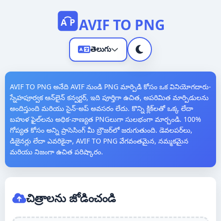
AVIF TO PNG
A
P
తెలుగు
AVIF TO PNG అనేది AVIF నుండి PNG మార్పిడి కోసం ఒక వినియోగదారు-
స్నేహపూర్వక ఆన్‌లైన్ కన్వర్టర్, ఇది పూర్తిగా ఉచిత, అపరిమిత మార్పిడులను
అందిస్తుంది మరియు సైన్-అప్ అవసరం లేదు. కొన్ని క్లిక్‌లతో ఒక్క లేదా
బహుళ ఫైల్‌లను అధిక-నాణ్యత PNGలుగా సులభంగా మార్చండి. 100%
గోప్యత కోసం అన్ని ప్రాసెసింగ్ మీ బ్రౌజర్‌లో జరుగుతుంది. డెవలపర్‌లు,
English
డిజైనర్లు లేదా ఎవరికైనా, AVIF TO PNG వేగవంతమైన, నమ్మకమైన
మరియు నిజంగా ఉచిత పరిష్కారం.
中文
Español
చిత్రాలను జోడించండి
العربية