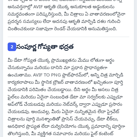
አማርኛ
అనువర్తనాల్లో AVIF ఆకృతి యొక్క అనుకూలత అడ్డంకులను
సమర్థవంతంగా పరిష్కరిస్తుంది, మీ చిత్రాలు ఏ వాతావరణంలోనైనా
Afaan Oromoo
ప్రదర్శన సమస్యలు లేదా అదనపు ఆకృతి మార్పిడి దశల గురించి
చింతించకుండా సజావుగా రెండర్ చేయడానికి అనుమతిస్తుంది.
Ikinyarwanda
Wolof
సంపూర్ణ గోప్యతా భద్రత
2
Malagasy
మీ డేటా గోప్యత యొక్క ప్రాముఖ్యతను మేము లోతుగా అర్థం
చేసుకున్నాము మరియు దానిని మా ప్రధాన ప్రాధాన్యతగా
Fulfulde
ఉంచుతాము. AVIF TO PNG ప్లాట్‌ఫారమ్‌లో, అన్ని చిత్ర మార్పిడి
Soomaali
కార్యకలాపాలు మీ స్థానిక బ్రౌజర్ వాతావరణంలో ఖచ్చితంగా పూర్తి
చేయడానికి పరిమితం చేయబడ్డాయి. దీని అర్థం మీ అసలు చిత్ర
ఫైల్‌లు మరియు ఏదైనా సంబంధిత డేటా మా సర్వర్‌లకు ఎప్పుడూ
అప్‌లోడ్ చేయబడవు మరియు నెట్‌వర్క్ ద్వారా ఎప్పుడూ ప్రసారం
చేయబడవు. అందువల్ల, మీరు ఏదైనా సున్నితమైన లేదా ప్రైవేట్
చిత్రాలను పూర్తి మనశ్శాంతితో ప్రాసెస్ చేయవచ్చు, డేటా లీక్‌లు,
అనధికార ప్రాప్యత లేదా దుర్వినియోగం యొక్క ప్రమాదాన్ని పూర్తిగా
తొలగిస్తుంది, మీ వ్యక్తిగత సమాచారం మరియు ఫైల్ కంటెంట్