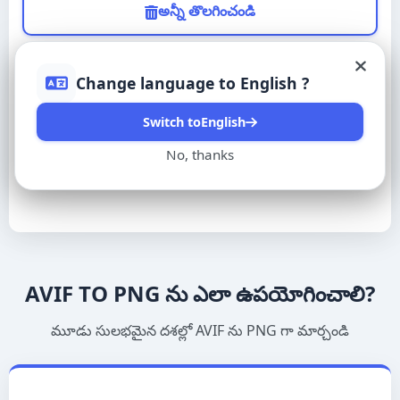
అన్నీ తొలగించండి
Українська
Change language to
English
?
Português (BR)
Switch to
English
Français (Canada)
No, thanks
ఇంకా చిత్రాలు లేవు.
Kreyòl ayisyen
日本語
AVIF TO PNG ను ఎలా ఉపయోగించాలి?
한국어
మూడు సులభమైన దశల్లో AVIF ను PNG గా మార్చండి
Türkçe
Tiếng Việt