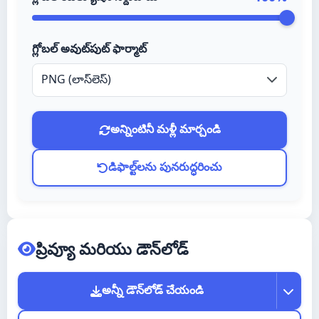
Čeština
Polski
గ్లోబల్ అవుట్‌పుట్ ఫార్మాట్
Magyar
PNG (లాస్‌లెస్)
Slovenščina
అన్నింటినీ మళ్లీ మార్చండి
Ελληνικά
Română
డిఫాల్ట్‌లను పునరుద్ధరించు
Lietuvių
Eesti
ప్రివ్యూ మరియు డౌన్‌లోడ్
Български
Српски
అన్నీ డౌన్‌లోడ్ చేయండి
Shqip