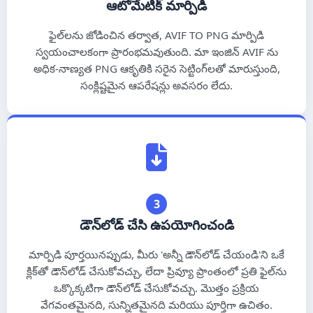
ఆటోమేటిక్ మార్పిడి
ພາສາລາວ
ఫైల్‌లను జోడించిన తర్వాత, AVIF TO PNG మార్పిడి
မြန်မာ
స్వయంచాలకంగా ప్రారంభమవుతుంది. మా ఇంజిన్ AVIF ను
అధిక-నాణ్యత PNG ఆకృతికి సరైన సెట్టింగ్‌లతో మారుస్తుంది,
नेपाली
సంక్లిష్టమైన ఆపరేషన్లు అవసరం లేదు.
বাংলা
اردو
සිංහල
हिन्दी
3
డౌన్‌లోడ్ చేసి ఉపయోగించండి
मराठी
తెలుగు
మార్పిడి పూర్తయినప్పుడు, మీరు 'అన్నీ డౌన్‌లోడ్ చేయండి'ని ఒకే
క్లిక్‌తో డౌన్‌లోడ్ చేసుకోవచ్చు, లేదా ప్రివ్యూ ప్రాంతంలో ప్రతి ఫైల్‌ను
தமிழ்
ఒక్కొక్కటిగా డౌన్‌లోడ్ చేసుకోవచ్చు. మొత్తం ప్రక్రియ
వేగవంతమైనది, సున్నితమైనది మరియు పూర్తిగా ఉచితం.
ગુજરાતી