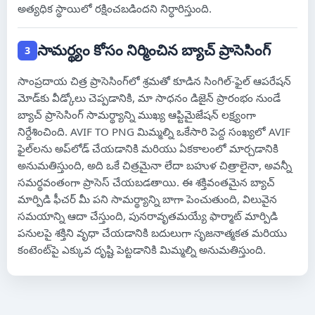
అత్యధిక స్థాయిలో రక్షించబడిందని నిర్ధారిస్తుంది.
సామర్థ్యం కోసం నిర్మించిన బ్యాచ్ ప్రాసెసింగ్
3
సాంప్రదాయ చిత్ర ప్రాసెసింగ్‌లో శ్రమతో కూడిన సింగిల్-ఫైల్ ఆపరేషన్
మోడ్‌కు వీడ్కోలు చెప్పడానికి, మా సాధనం డిజైన్ ప్రారంభం నుండే
బ్యాచ్ ప్రాసెసింగ్ సామర్థ్యాన్ని ముఖ్య ఆప్టిమైజేషన్ లక్ష్యంగా
నిర్దేశించింది. AVIF TO PNG మిమ్మల్ని ఒకేసారి పెద్ద సంఖ్యలో AVIF
ఫైల్‌లను అప్‌లోడ్ చేయడానికి మరియు ఏకకాలంలో మార్చడానికి
అనుమతిస్తుంది, అది ఒకే చిత్రమైనా లేదా బహుళ చిత్రాలైనా, అవన్నీ
సమర్థవంతంగా ప్రాసెస్ చేయబడతాయి. ఈ శక్తివంతమైన బ్యాచ్
మార్పిడి ఫీచర్ మీ పని సామర్థ్యాన్ని బాగా పెంచుతుంది, విలువైన
సమయాన్ని ఆదా చేస్తుంది, పునరావృతమయ్యే ఫార్మాట్ మార్పిడి
పనులపై శక్తిని వృధా చేయడానికి బదులుగా సృజనాత్మకత మరియు
కంటెంట్‌పై ఎక్కువ దృష్టి పెట్టడానికి మిమ్మల్ని అనుమతిస్తుంది.