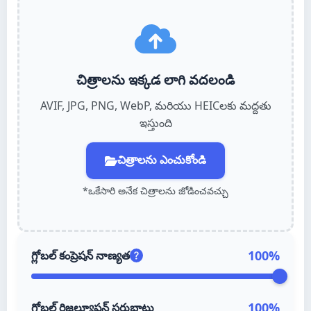
Français
Русский
చిత్రాలను ఇక్కడ లాగి వదలండి
Deutsch
AVIF, JPG, PNG, WebP, మరియు HEICలకు మద్దతు
Italiano
ఇస్తుంది
Nederlands
చిత్రాలను ఎంచుకోండి
Norsk bokmål
*ఒకేసారి అనేక చిత్రాలను జోడించవచ్చు
Dansk
Svenska
100
%
గ్లోబల్ కంప్రెషన్ నాణ్యత
Suomi
Português (PT)
100
%
గ్లోబల్ రిజల్యూషన్ సర్దుబాటు