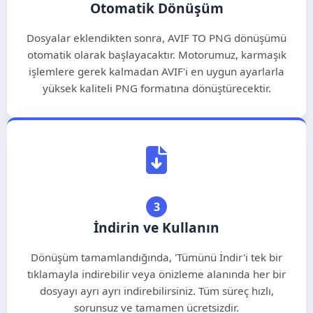
Otomatik Dönüşüm
ພາສາລາວ
Dosyalar eklendikten sonra, AVIF TO PNG dönüşümü
မြန်မာ
otomatik olarak başlayacaktır. Motorumuz, karmaşık
işlemlere gerek kalmadan AVIF'i en uygun ayarlarla
नेपाली
yüksek kaliteli PNG formatına dönüştürecektir.
বাংলা
اردو
සිංහල
हिन्दी
3
मराठी
İndirin ve Kullanın
తెలుగు
Dönüşüm tamamlandığında, 'Tümünü İndir'i tek bir
tıklamayla indirebilir veya önizleme alanında her bir
தமிழ்
dosyayı ayrı ayrı indirebilirsiniz. Tüm süreç hızlı,
sorunsuz ve tamamen ücretsizdir.
ગુજરાતી