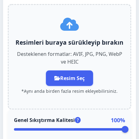
Русский
Deutsch
Resimleri buraya sürükleyip bırakın
Desteklenen formatlar: AVIF, JPG, PNG, WebP
Italiano
ve HEIC
Nederlands
Resim Seç
Norsk bokmål
*Aynı anda birden fazla resim ekleyebilirsiniz.
Dansk
Svenska
Suomi
100
%
Genel Sıkıştırma Kalitesi
Português (PT)