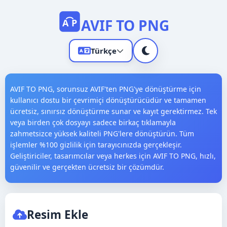
AVIF TO PNG
A
P
Türkçe
AVIF TO PNG, sorunsuz AVIF'ten PNG'ye dönüştürme için
kullanıcı dostu bir çevrimiçi dönüştürücüdür ve tamamen
ücretsiz, sınırsız dönüştürme sunar ve kayıt gerektirmez. Tek
veya birden çok dosyayı sadece birkaç tıklamayla
zahmetsizce yüksek kaliteli PNG'lere dönüştürün. Tüm
English
işlemler %100 gizlilik için tarayıcınızda gerçekleşir.
Geliştiriciler, tasarımcılar veya herkes için AVIF TO PNG, hızlı,
中文
güvenilir ve gerçekten ücretsiz bir çözümdür.
Español
العربية
Resim Ekle
Français