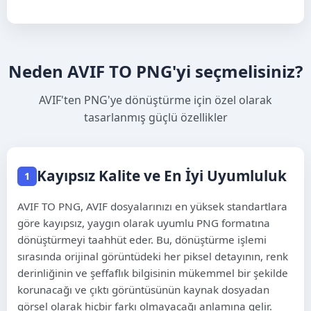
ಕನ್ನಡ
മലയാളം
Neden AVIF TO PNG'yi seçmelisiniz?
ଓଡ଼ିଆ
AVIF'ten PNG'ye dönüştürme için özel olarak
ਪੰਜਾਬੀ
tasarlanmış güçlü özellikler
Kayıpsız Kalite ve En İyi Uyumluluk
Kiswahili
1
Èdè Yorùbá
AVIF TO PNG, AVIF dosyalarınızı en yüksek standartlara
göre kayıpsız, yaygın olarak uyumlu PNG formatına
Asụsụ Igbo
dönüştürmeyi taahhüt eder. Bu, dönüştürme işlemi
sırasında orijinal görüntüdeki her piksel detayının, renk
Hausa
derinliğinin ve şeffaflık bilgisinin mükemmel bir şekilde
korunacağı ve çıktı görüntüsünün kaynak dosyadan
Afrikaans
görsel olarak hiçbir farkı olmayacağı anlamına gelir.