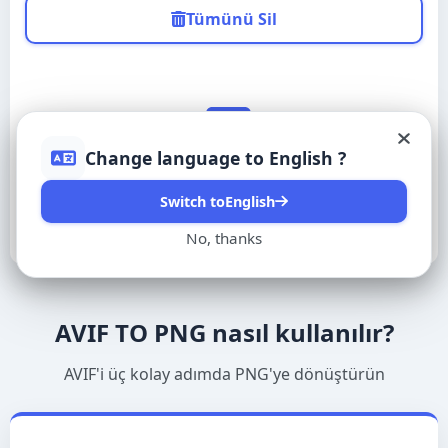
Tümünü Sil
Українська
Português (BR)
Change language to
English
?
Français (Canada)
Henüz resim yok.
Switch to
English
Kreyòl ayisyen
No, thanks
日本語
AVIF TO PNG nasıl kullanılır?
한국어
AVIF'i üç kolay adımda PNG'ye dönüştürün
Türkçe
Tiếng Việt