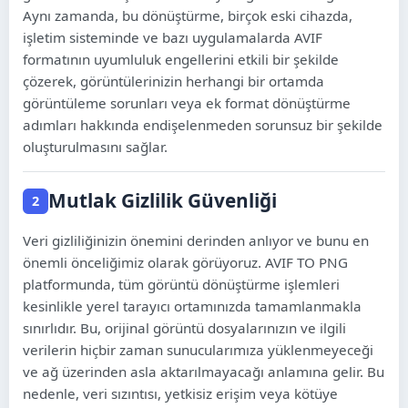
አማርኛ
Aynı zamanda, bu dönüştürme, birçok eski cihazda,
işletim sisteminde ve bazı uygulamalarda AVIF
Afaan Oromoo
formatının uyumluluk engellerini etkili bir şekilde
çözerek, görüntülerinizin herhangi bir ortamda
Ikinyarwanda
görüntüleme sorunları veya ek format dönüştürme
adımları hakkında endişelenmeden sorunsuz bir şekilde
Wolof
oluşturulmasını sağlar.
Malagasy
Mutlak Gizlilik Güvenliği
2
Fulfulde
Veri gizliliğinizin önemini derinden anlıyor ve bunu en
Soomaali
önemli önceliğimiz olarak görüyoruz. AVIF TO PNG
platformunda, tüm görüntü dönüştürme işlemleri
kesinlikle yerel tarayıcı ortamınızda tamamlanmakla
sınırlıdır. Bu, orijinal görüntü dosyalarınızın ve ilgili
verilerin hiçbir zaman sunucularımıza yüklenmeyeceği
ve ağ üzerinden asla aktarılmayacağı anlamına gelir. Bu
nedenle, veri sızıntısı, yetkisiz erişim veya kötüye