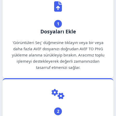
ไทย
עברית
1
Bahasa Melayu
Dosyaları Ekle
Bahasa Indonesia
'Görüntüleri Seç' düğmesine tıklayın veya bir veya
Filipino
daha fazla AVIF dosyanızı doğrudan AVIF TO PNG
yükleme alanına sürükleyip bırakın. Aracımız toplu
فارسی
işlemeyi destekleyerek değerli zamanınızdan
tasarruf etmenizi sağlar.
Қазақ тілі
Oʻzbekcha
Türkmen dili
Монгол хэл
2
ភាសាខ្មែរ