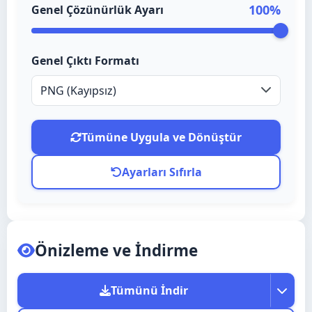
100
%
Genel Çözünürlük Ayarı
Čeština
Polski
Genel Çıktı Formatı
Magyar
PNG (Kayıpsız)
Slovenščina
Ελληνικά
Tümüne Uygula ve Dönüştür
Română
Ayarları Sıfırla
Lietuvių
Eesti
Български
Önizleme ve İndirme
Српски
Tümünü İndir
Shqip